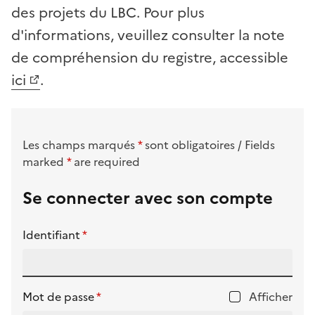
des projets du LBC. Pour plus
d'informations, veuillez consulter la note
de compréhension du registre, accessible
ici
.
Formulaire à remplir
par un astérisque rouge
Les champs marqués
*
sont obligatoires /
Fields
by a red asterisk
marked
*
are required
Se connecter avec son compte
astérisque rouge d'obligation de saisie
Identifiant
*
astérisque rouge d'obligation de saisie
Mot de passe
*
Afficher