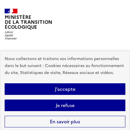
MINISTÈRE
DE LA TRANSITION
ÉCOLOGIQUE
legifrance.gouv.fr
Nous collectons et traitons vos informations personnelles
label-bas-carbone.ecologie.gouv.fr
dans le but suivant :
Cookies nécessaires au fonctionnement
du site, Statistiques de visite, Réseaux sociaux et vidéos
.
gouvernement.fr
service-public.fr
data.gouv.fr
J’accepte
Conditions générales d'utilisation
Mentions légales
Gestion des cookies
Paramètres d'affichage
Je refuse
Sauf mention contraire, tous les contenus de ce site sont sous
licence
En savoir plus
etalab-2.0