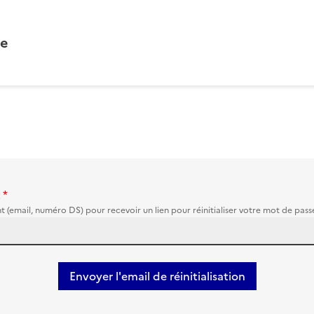
ne
astérisque rouge d'obligation de saisie
t
*
nt (email, numéro DS) pour recevoir un lien pour réinitialiser votre mot de pass
Envoyer l'email de réinitialisation